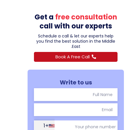
Get a
free consultation
call with our experts
Schedule a call & let our experts help
you find the best solution in the Middle
East.
Book A Free Call
Write to us
+1