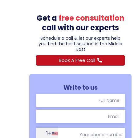
Get a
free consultation
call with our experts
Schedule a call & let our experts help
you find the best solution in the Middle
East.
Book A Free Call
Write to us
+1