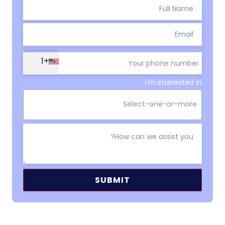
+1
I'm interested in
Alternative: