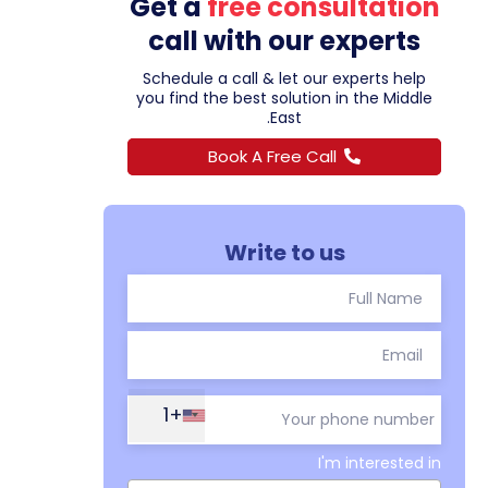
Get a
free consultation
call with our experts
Schedule a call & let our experts help
you find the best solution in the Middle
East.
Book A Free Call
Write to us
+1
I'm interested in