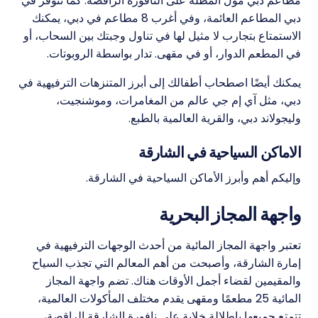
مطاعم دبي مول المطلة على النافورة الراقصة. كما تتوفر في
دبي المطاعم العائمة، وفي أغرب 8 مطاعم في دبي، يمكنك
الاستمتاع بتجارب لا مثيل لها في تناول وجبتك بين السحاب، أو
في المطعم الدوار، أو في مقهى. تدار بواسطة الروبوتات.
يمكنك أيضًا اصطحاب أطفالك إلى أبرز المتنزهات الترفيهية في
دبي، مثل آي إم جي عالم من المغامرات، وموشنجيت،
وليجولاند دبي، والقرية العالمية بالطبع.
الاماكن السياحية في الشارقة
وإليكم أهم وأبرز الأماكن السياحية في الشارقة.
واجهة المجاز البحرية
تعتبر واجهة المجاز المائية من أحدث الوجهات الترفيهية في
إمارة الشارقة، وأصبحت من أهم المعالم التي تجذب السياح
والمقيمين لقضاء أجمل الأوقات هناك. تضم واجهة المجاز
المائية 25 مطعمًا ومقهى يقدم مختلف المأكولات العالمية،
تتمتع جميعها بإطلالة خلابة على نافورة الشارقة الراقصة،