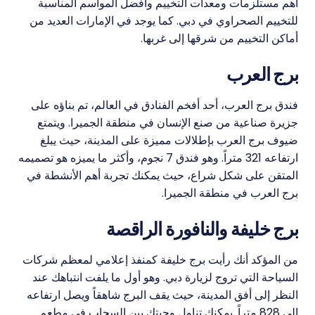
أهم مستلزمات ومعدات التخييم وأفضل المواسم المناسبة
للتخييم الصحراوي في دبي. كما يوجد في الإمارات العديد من
أماكن التخييم من شرقها إلى غربها.
برج العرب
فندق برج العرب، أحد أفخم الفنادق في العالم، تم بناؤه على
جزيرة صناعية من صنع الإنسان في منطقة الجميرا. ويتمتع
ضيوف برج العرب بإطلالات مميزة على المدينة، حيث يبلغ
ارتفاعه 321 متراً. وهو فندق 7 نجوم، وأكثر ما يميزه هو تصميمه
المتقن على شكل شراع، حيث يمكنك تجربة أهم الأنشطة في
برج العرب في منطقة الجميرا.
برج خليفة والنافورة الراقصة
من المؤكد أنك رأيت برج خليفة كمنفذ إعلامي لمعظم شركات
السياحة التي تروج لزيارة دبي. وهو أول ما يلفت انتباهك عند
النظر إلى أفق المدينة، حيث يقف البرج شاهقاً ويصل ارتفاعه
إلى 828 متراً. يمكنك تناول وجبتك بين السحاب في مطعم