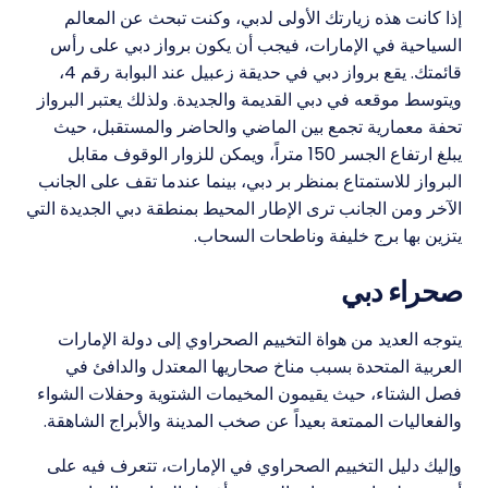
إذا كانت هذه زيارتك الأولى لدبي، وكنت تبحث عن المعالم
السياحية في الإمارات، فيجب أن يكون برواز دبي على رأس
قائمتك. يقع برواز دبي في حديقة زعبيل عند البوابة رقم 4،
ويتوسط موقعه في دبي القديمة والجديدة. ولذلك يعتبر البرواز
تحفة معمارية تجمع بين الماضي والحاضر والمستقبل، حيث
يبلغ ارتفاع الجسر 150 متراً، ويمكن للزوار الوقوف مقابل
البرواز للاستمتاع بمنظر بر دبي، بينما عندما تقف على الجانب
الآخر ومن الجانب ترى الإطار المحيط بمنطقة دبي الجديدة التي
يتزين بها برج خليفة وناطحات السحاب.
صحراء دبي
يتوجه العديد من هواة التخييم الصحراوي إلى دولة الإمارات
العربية المتحدة بسبب مناخ صحاريها المعتدل والدافئ في
فصل الشتاء، حيث يقيمون المخيمات الشتوية وحفلات الشواء
والفعاليات الممتعة بعيداً عن صخب المدينة والأبراج الشاهقة.
وإليك دليل التخييم الصحراوي في الإمارات، تتعرف فيه على