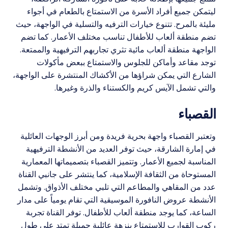
ليتمكن جميع أفراد الأسرة من الاستمتاع بالطعام في أجواء
مليئة بالمرح. تتنوع خيارات الترفيه والتسلية في الواجهة، حيث
تضم منطقة ألعاب للأطفال تناسب مختلف الأعمار. كما تضم ​​
الواجهة منطقة ألعاب مائية تثري تجاربهم الترفيهية والممتعة.
توجد مقاعد وأماكن للجلوس والاستمتاع ببعض مأكولات
الشارع التي يمكن شراؤها من الأكشاك المنتشرة على الواجهة،
والتي تشمل الآيس كريم والكستناء والذرة وغيرها.
القصباء
وتعتبر القصباء واجهة بحرية فريدة ومن أبرز الوجهات العائلية
في إمارة الشارقة، حيث توفر العديد من الأنشطة الترفيهية
المناسبة لجميع الأعمار. وتتميز القصباء بتصميماتها المعمارية
المستوحاة من الثقافة الإسلامية، كما ينتشر على جانبي القناة
عدد من المقاهي والمطاعم التي تلبي مختلف الأذواق. وتشمل
الأنشطة عروض النافورة الموسيقية التي تقام يومياً على مدار
الساعة، كما يوجد منطقة ألعاب للأطفال. توفر القناة تجربة
ركوب القوارب للاستمتاع بنزهة عائلية جميلة تمتد على طول